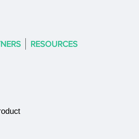
TNERS
RESOURCES
roduct