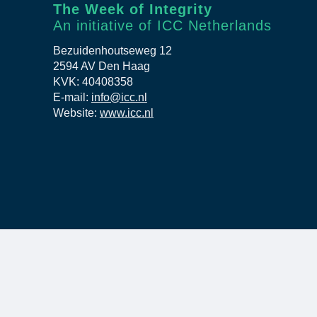
The Week of Integrity
An initiative of ICC Netherlands
Bezuidenhoutseweg 12
2594 AV Den Haag
KVK: 40408358
E-mail:
info@icc.nl
Website:
www.icc.nl