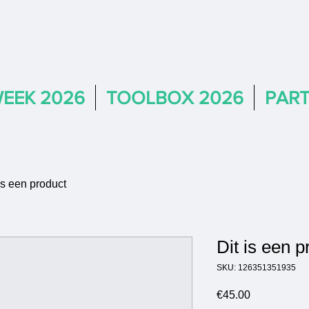
EEK 2026
TOOLBOX 2026
PAR
is een product
Dit is een p
SKU: 126351351935
Price
€45.00